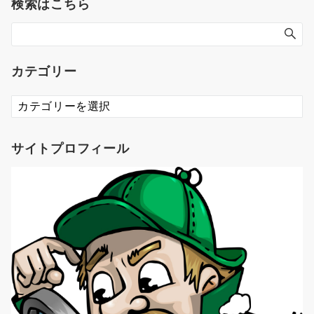
検索はこちら
ョ
ン
カテゴリー
カ
テ
ゴ
リ
サイトプロフィール
ー