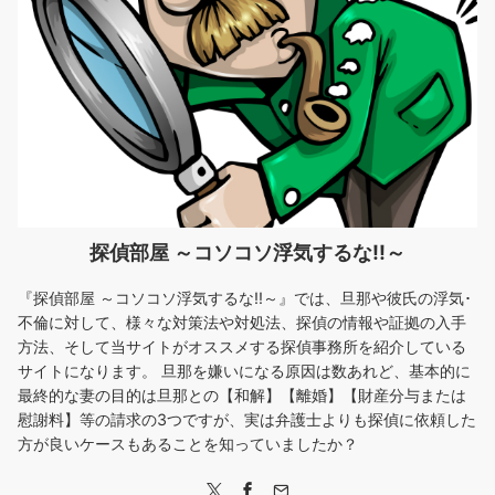
探偵部屋 ～コソコソ浮気するな!!～
『探偵部屋 ～コソコソ浮気するな!!～』では、旦那や彼氏の浮気･
不倫に対して、様々な対策法や対処法、探偵の情報や証拠の入手
方法、そして当サイトがオススメする探偵事務所を紹介している
サイトになります。 旦那を嫌いになる原因は数あれど、基本的に
最終的な妻の目的は旦那との【和解】【離婚】【財産分与または
慰謝料】等の請求の3つですが、実は弁護士よりも探偵に依頼した
方が良いケースもあることを知っていましたか？