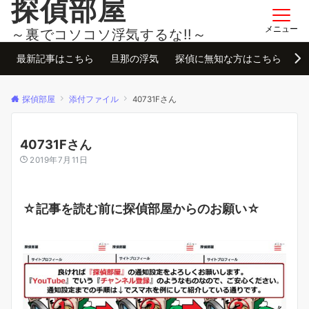
探偵部屋
メニュー
～裏でコソコソ浮気するな!!～
最新記事はこちら
旦那の浮気
探偵に無知な方はこちら
お
探偵部屋
添付ファイル
40731Fさん
40731Fさん
2019年7月11日
☆記事を読む前に探偵部屋からのお願い☆