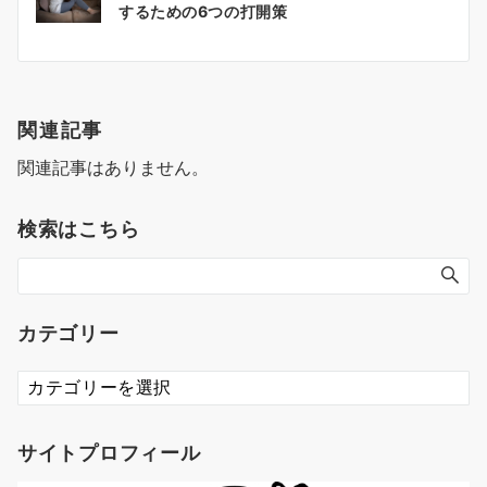
するための6つの打開策
稿
ナ
ビ
ゲ
関連記事
ー
関連記事はありません。
シ
検索はこちら
ョ
ン
カテゴリー
カ
テ
ゴ
リ
サイトプロフィール
ー