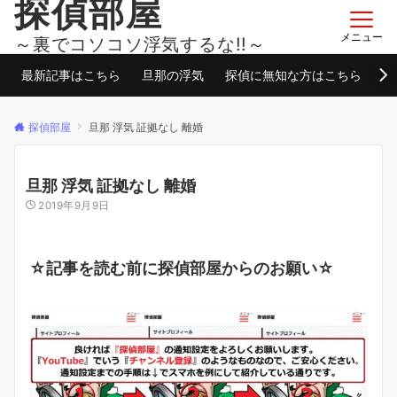
探偵部屋
メニュー
～裏でコソコソ浮気するな!!～
最新記事はこちら
旦那の浮気
探偵に無知な方はこちら
お
探偵部屋
旦那 浮気 証拠なし 離婚
旦那 浮気 証拠なし 離婚
2019年9月9日
☆記事を読む前に探偵部屋からのお願い☆