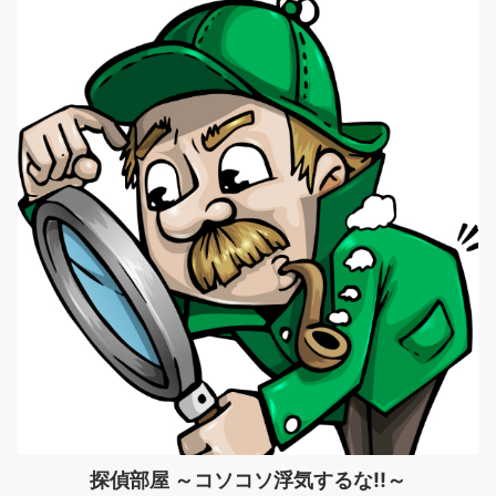
探偵部屋 ～コソコソ浮気するな!!～