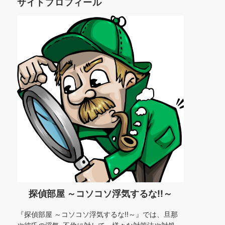
サイトプロフィール
ー
探偵部屋 ～コソコソ浮気するな!!～
『探偵部屋 ～コソコソ浮気するな!!～』では、旦那