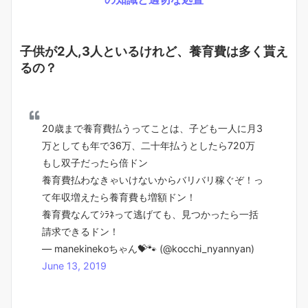
子供が2人,3人といるけれど、養育費は多く貰え
るの？
20歳まで養育費払うってことは、子ども一人に月3
万としても年で36万、二十年払うとしたら720万
もし双子だったら倍ドン
養育費払わなきゃいけないからバリバリ稼ぐぞ！っ
て年収増えたら養育費も増額ドン！
養育費なんてｼﾗﾈって逃げても、見つかったら一括
請求できるドン！
— manekinekoちゃん💝🐾 (@kocchi_nyannyan)
June 13, 2019