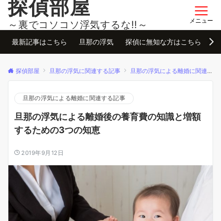
探偵部屋
メニュー
～裏でコソコソ浮気するな!!～
最新記事はこちら
旦那の浮気
探偵に無知な方はこちら
お
探偵部屋
旦那の浮気に関連する記事
旦那の浮気による離婚に関連する記事
旦那の浮気による離婚に関連する記事
旦那の浮気による離婚後の養育費の知識と増額
するための3つの知恵
2019年9月12日