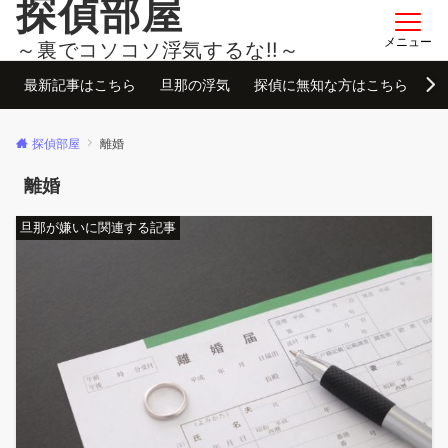
探偵部屋
メニュー
～裏でコソコソ浮気するな!!～
最新記事はこちら
旦那の浮気
探偵に無知な方はこちら
お
探偵部屋
離婚
離婚
旦那が嫌いに関連する記事