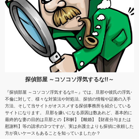
探偵部屋 ～コソコソ浮気するな!!～
『探偵部屋 ～コソコソ浮気するな!!～』では、旦那や彼氏の浮気･
不倫に対して、様々な対策法や対処法、探偵の情報や証拠の入手
方法、そして当サイトがオススメする探偵事務所を紹介している
サイトになります。 旦那を嫌いになる原因は数あれど、基本的に
最終的な妻の目的は旦那との【和解】【離婚】【財産分与または
慰謝料】等の請求の3つですが、実は弁護士よりも探偵に依頼した
方が良いケースもあることを知っていましたか？