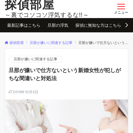
探偵部屋
メニュー
～裏でコソコソ浮気するな!!～
最新記事はこちら
旦那の浮気
探偵に無知な方はこちら
お
探偵部屋
旦那が嫌いに関連する記事
旦那が嫌いで仕方ないという新婚女性が犯しがちな間違いと対処法
旦那が嫌いに関連する記事
旦那が嫌いで仕方ないという新婚女性が犯しが
ちな間違いと対処法
2019年10月3日