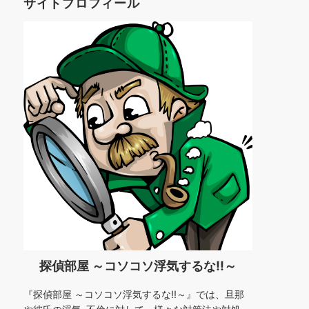
サイトプロフィール
ー
探偵部屋 ～コソコソ浮気するな!!～
『探偵部屋 ～コソコソ浮気するな!!～』では、旦那