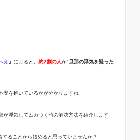
へえ
』
によると、
約7割の人
が
”旦那の浮気を疑った
不安を抱いているかが分かりますね。
那が浮気してムカつく時の解決方法を紹介します。
談することから始めると思っていませんか？