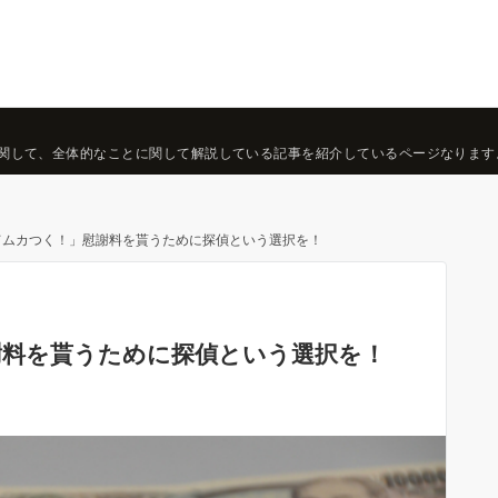
関して、全体的なことに関して解説している記事を紹介しているページなります
てムカつく！」慰謝料を貰うために探偵という選択を！
謝料を貰うために探偵という選択を！