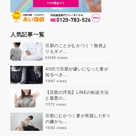
人気記事一覧
旦那のことがむかつく！無視よ
りもダメ...
61265 views
40代で旦那が嫌いになった妻が
知るべき...
11667 views
【旦那の浮気】LINEの転送方法
と最悪の...
11172 views
旦那にむかつく妻が実践した6つ
の嫌がら...
11092 views